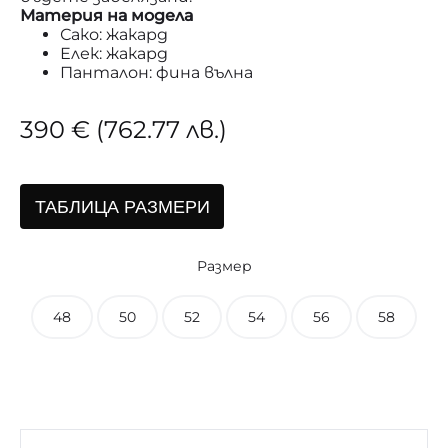
Материя на модела
Сако: жакард
Елек: жакард
Панталон: фина вълна
390
€
(762.77 лв.)
ТАБЛИЦА РАЗМЕРИ
Размер
48
50
52
54
56
58