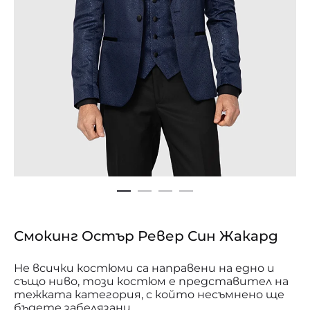
Смокинг Остър Ревер Син Жакард
Не всички костюми са направени на едно и
също ниво, този костюм е представител на
тежката категория, с който несъмнено ще
бъдете забелязани.