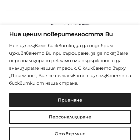
Copyright © 2026
Ние ценим поверителността Ви
Блог
Ние използваме бисквитки, за да подобрим
изживяването Ви при сърфиране, за да показваме
За нас
персонализирани реклами или съдържание и да
анализираме нашия трафик. С кликването върху
Контакти
„Приемане“, Вие се съгласявате с използването на
бисквитки от наша страна.
Магазини
Поверителност
Приемане
Общи условия
Персонализиране
F
I
Отхвърляне
a
n
c
s