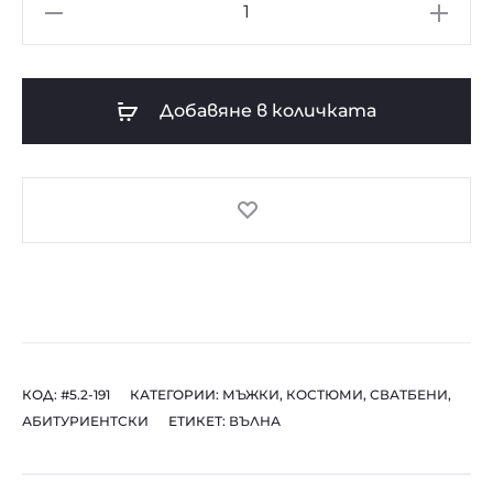
количество
за
Смокинг
остър
Добавяне в количката
ревер
син
жакард
КОД:
#5.2-191
КАТЕГОРИИ:
МЪЖКИ
,
КОСТЮМИ
,
СВАТБЕНИ
,
АБИТУРИЕНТСКИ
ЕТИКЕТ:
ВЪЛНА