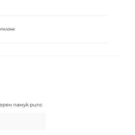
НТАЛОНИ
Черен памук рипс