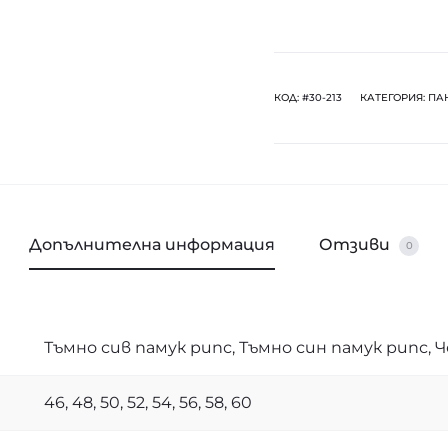
Панталон
Холи
памучен
рипс
КОД:
#30-213
КАТЕГОРИЯ:
ПА
Допълнителна информация
Отзиви
0
Тъмно сив памук рипс, Тъмно син памук рипс, 
46, 48, 50, 52, 54, 56, 58, 60