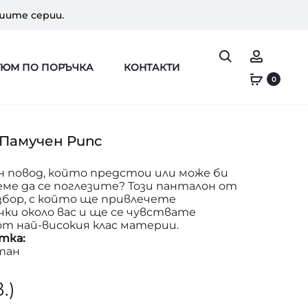
шите серии.
Search
Профи
ТЮМ ПО ПОРЪЧКА
КОНТАКТИ
0
Памучен Рипс
н повод, който предстои или може би
ме да се поглезите? Този панталон от
збор, с който ще привлечете
ки около вас и ще се чувствате
т най-високия клас материи.
тка:
стан
в.)