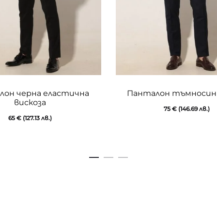
This
лон черна еластична
Панталон тъмносиня
product
вискоза
75
€
(146.69 лв.)
has
65
€
(127.13 лв.)
multiple
variants.
The
options
may
be