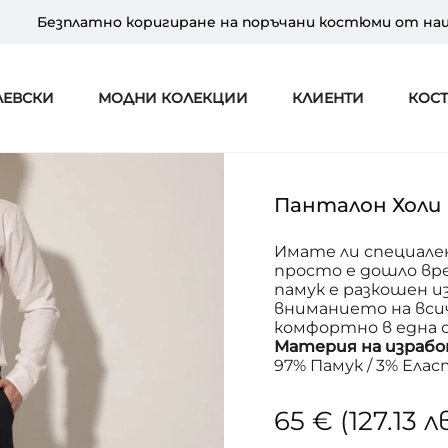
Безплатно коригиране на поръчани костюми от на
ЛЕВСКИ
МОДНИ КОЛЕКЦИИ
КЛИЕНТИ
КОС
Панталон Холи 
Имате ли специале
просто е дошло вре
памук е разкошен и
вниманието на всич
комфортно в една о
Материя на израбо
97% Памук / 3% Ела
65
€
(127.13 л