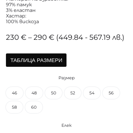
97% памук
3% еластан
Хастар:
100% вискоза
Price
230
€
–
290
€
(449.84 - 567.19 лв.)
range:
ТАБЛИЦА РАЗМЕРИ
230 €
Размер
through
290 €
46
48
50
52
54
56
58
60
Елек