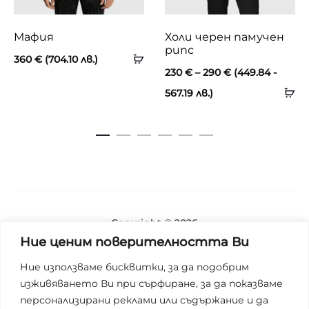
Мафия
Холи черен памучен
рипс
360
€
(704.10 лв.)
Price
230
€
–
290
€
(449.84 -
range:
567.19 лв.)
230 €
through
290 €
Copyright © 2026
Ние ценим поверителността Ви
Блог
Ние използваме бисквитки, за да подобрим
изживяването Ви при сърфиране, за да показваме
За нас
персонализирани реклами или съдържание и да