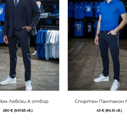
This
юм Левски А отбор
Спортен Панталон 
product
280
€
(547.63 лв.)
43
€
(84.10 лв.)
has
multiple