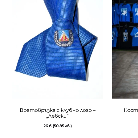
Вратовръзка с клубно лого –
Кост
„Левски“
26
€
(50.85 лв.)