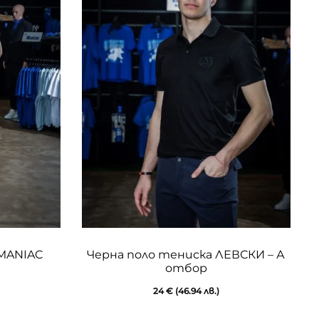
This
This
MANIAC
Черна поло тениска ЛЕВСКИ – А
product
prod
отбор
has
has
24
€
(46.94 лв.)
multiple
mult