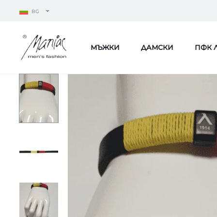
BG
МЪЖКИ
ДАМСКИ
ПФК 