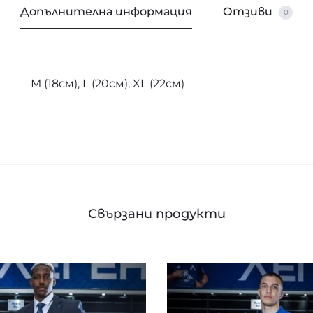
Допълнителна информация
Отзиви
0
М (18см), L (20см), XL (22см)
Свързани продукти