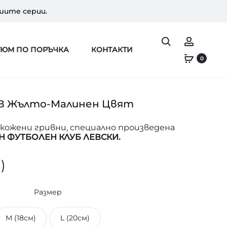
шите серии.
Search
Профи
ТЮМ ПО ПОРЪЧКА
КОНТАКТИ
0
 В Жълто-Малинен Цвят
кожени гривни, специално произведена
 ФУТБОЛЕН КЛУБ ЛЕВСКИ.
)
Размер
М (18см)
L (20см)