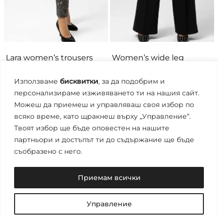
Lara women’s trousers
Women’s wide leg
trousers
85
€
Използваме
бисквитки
, за да подобрим и
61
€
персонализираме изживяването ти на нашия сайт.
Можеш да приемеш и управляваш своя избор по
всяко време, като щракнеш върху „Управление“.
Твоят избор ще бъде оповестен на нашите
партньори и достъпът ти до съдържание ще бъде
Copyright © 2026
съобразено с него.
About us
Приемам всички
Contacts
Управление