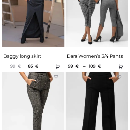
Baggy long skirt
Dara Women’s 3/4 Pants
Original
Current
Price
99
€
85
€
99
€
–
109
€
price
price
range:
was:
is:
99 €
99 €.
85 €.
through
109 €